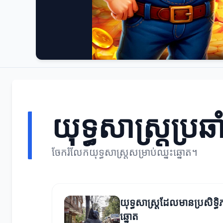
យុទ្ធសាស្ត្រប្រឆ
ចែករំលែកយុទ្ធសាស្ត្រសម្រាប់ឈ្នះឆ្នោត។
យុទ្ធសាស្ត្រដែលមានប្រសិទ្ធ
ឆ្នោត