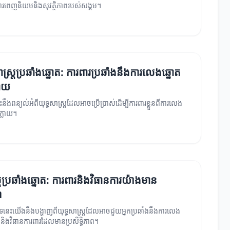
រពារពេញនិយមនិងសុវត្ថិភាពរបស់សង្គម។
ាស្ត្រប្រឆាំងឆ្នោត: ការពារប្រឆាំងនឹងការលេងឆ្នោត
លាយ
នឹងពន្យល់អំពីយុទ្ធសាស្ត្រដែលអាចប្រើប្រាស់ដើម្បីការពារខ្លួនពីការលេង
ងក្លាយ។
្រប្រឆាំងឆ្នោត: ការពារនិងវិធានការយ៉ាងមាន
ព
ថបទនេះយើងនឹងបង្ហាញពីយុទ្ធសាស្ត្រដែលអាចជួយអ្នកប្រឆាំងនឹងការលេង
យ និងវិធានការពារដែលមានប្រសិទ្ធិភាព។