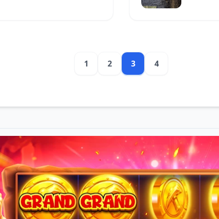
1
2
3
4