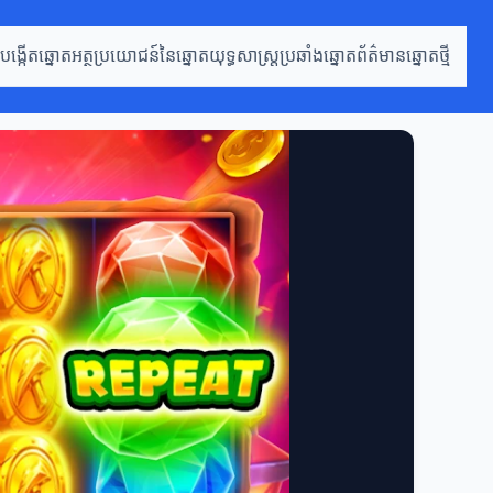
បង្កើតឆ្នោត
អត្ថប្រយោជន៍នៃឆ្នោត
យុទ្ធសាស្ត្រប្រឆាំងឆ្នោត
ព័ត៌មានឆ្នោតថ្មី