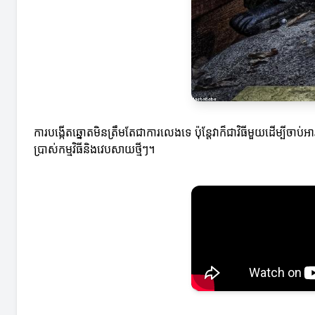
ការបង្កើតឆ្នោតមិនត្រឹមតែជាការលេងទេ ប៉ុន្តែវាក៏ជាវិធីមួយដើម្បីចាប
ប្រាស់កម្មវិធីនិងវេបសាយថ្មីៗ។