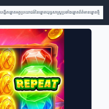
បង្កើតឆ្នោត
អត្ថប្រយោជន៍នៃឆ្នោត
យុទ្ធសាស្ត្រប្រឆាំងឆ្នោត
ព័ត៌មានឆ្នោតថ្មី