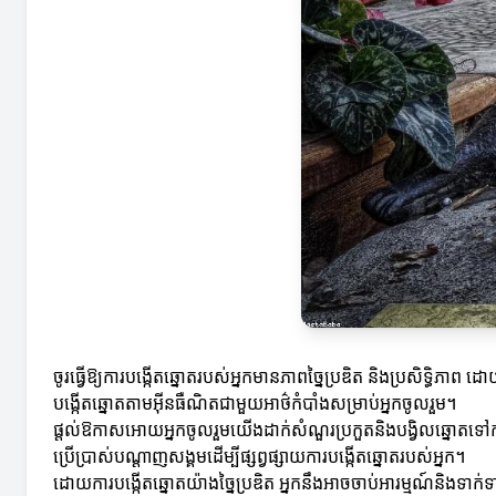
ចូរធ្វើឱ្យការបង្កើតឆ្នោតរបស់អ្នកមានភាពច្នៃប្រឌិត និងប្រសិទ្ធិភាព ដោ
បង្កើតឆ្នោតតាមអ៊ីនធឺណិតជាមួយអាថ៌កំបាំងសម្រាប់អ្នកចូលរួម។
ផ្តល់ឱកាសអោយអ្នកចូលរួមយើងដាក់សំណួរប្រកួតនិងបង្វិលឆ្នោតទ
ប្រើប្រាស់បណ្តាញសង្គមដើម្បីផ្សព្វផ្សាយការបង្កើតឆ្នោតរបស់អ្នក។
ដោយការបង្កើតឆ្នោតយ៉ាងច្នៃប្រឌិត អ្នកនឹងអាចចាប់អារម្មណ៍និងទាក់ទា