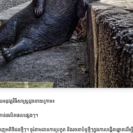
យអនុវត្តវិធីសាស្ត្រដូចខាងក្រោម៖
ៅកាន់ផលិតផលផ្សេងៗ។
ញអតិថិជនថ្មីៗ។ ចូរ៉តាមដានការប្រកួត និងរចនាប័ទ្មថ្មីៗក្នុងការបង្កើតឆ្នោតដ