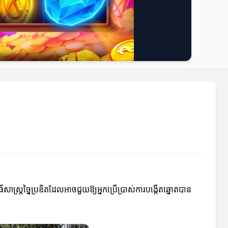
ស្ត្រច្នៃប្រឌិតដែលអាចជួយឱ្យអ្នកប្រើប្រាស់ការបង្កើតឆ្នោតបាន