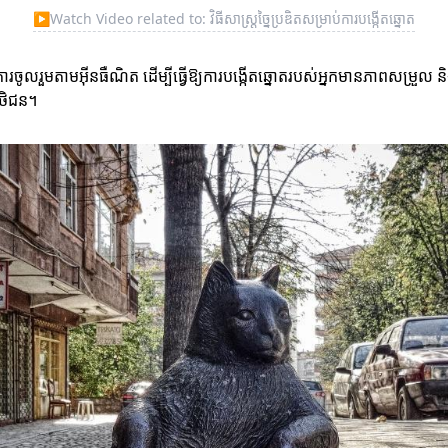
▶
Watch Video related to: វិធីសាស្ត្រច្នៃប្រឌិតសម្រាប់ការបង្កើតឆ្នោត
្មឬការចូលរួមតាមអ៊ីនធឺណិត ដើម្បីធ្វើឱ្យការបង្កើតឆ្នោតរបស់អ្នកមានភាពសម្
ិថិជន។