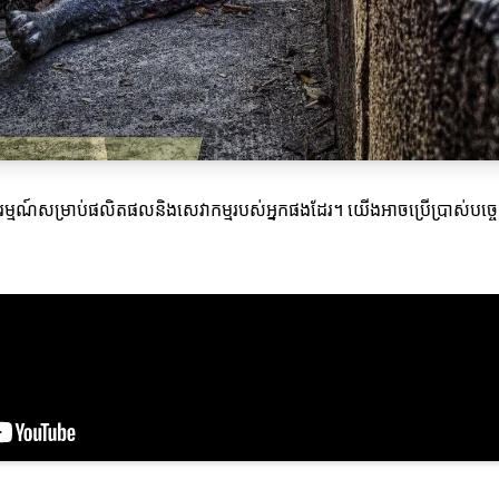
់អារម្មណ៍សម្រាប់ផលិតផលនិងសេវាកម្មរបស់អ្នកផងដែរ។ យើងអាចប្រើប្រាស់បច្ចេកវិទ