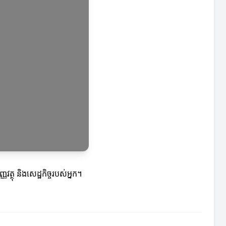
ត្ថុ និងសេដ្ឋកិច្ចរបស់អ្នក។