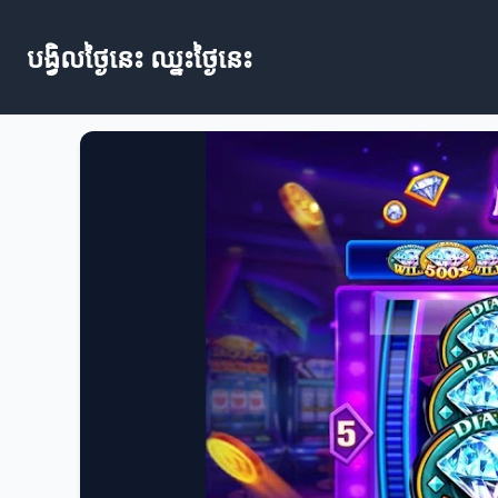
បង្វិលថ្ងៃនេះ ឈ្នះថ្ងៃនេះ