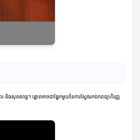
្រួល និងសុខសាន្ត។ ឆ្នោតអាចជាផ្នែកមួយនៃការស្វែងរកឯករាជ្យហិរញ្ញ