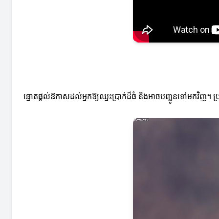
ឆ្នោតផ្តល់ឱកាសដល់អ្នកឱ្យឈ្នះប្រាក់ដ៏ធំ និងអាចបញ្ជូនទៅមកវិញ។ 