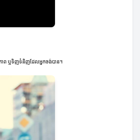
នគុណភាព ឬទិញទំនិញដែលអ្នកចង់បាន។