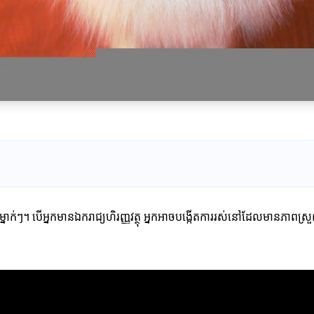
ស្សម្នាក់ៗ។ បើអ្នកមានឯករាជ្យហិរញ្ញវត្ថុ អ្នកអាចបង្កើតការរស់នៅដែលមានភាពស