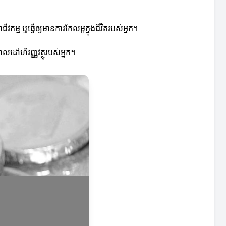
ជីវកម្ម ឬធ្វើឲ្យមានការកែលម្អក្នុងជីវិតរបស់អ្នក។
វគោលដៅហិរញ្ញវត្ថុរបស់អ្នក។