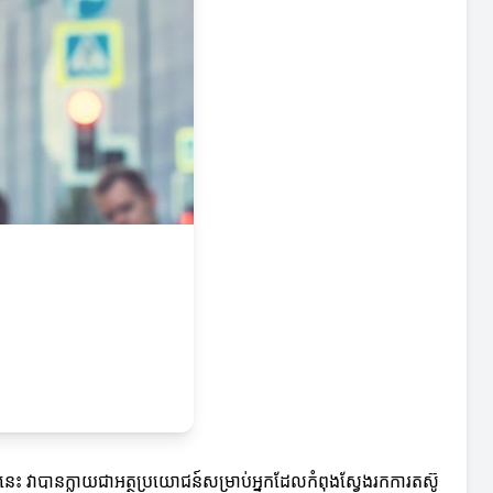
ចនេះ វាបានក្លាយជាអត្ថប្រយោជន៍សម្រាប់អ្នកដែលកំពុងស្វែងរកការតស៊ូ