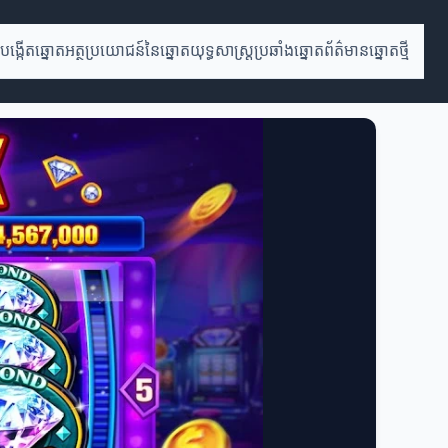
បង្កើតឆ្នោត
អត្ថប្រយោជន៍នៃឆ្នោត
យុទ្ធសាស្ត្រប្រឆាំងឆ្នោត
ព័ត៌មានឆ្នោតថ្មី