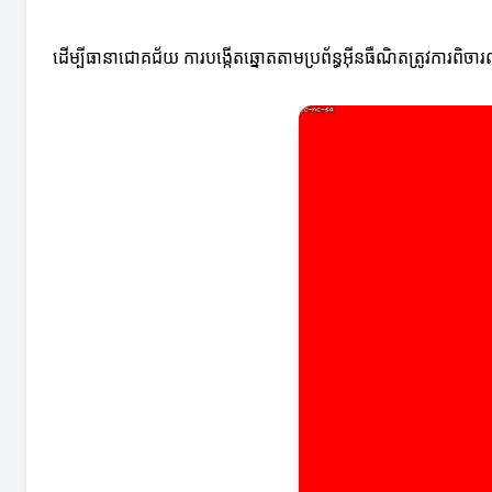
ដើម្បីធានាជោគជ័យ ការបង្កើតឆ្នោតតាមប្រព័ន្ធអ៊ីនធឺណិតត្រូវការពិ