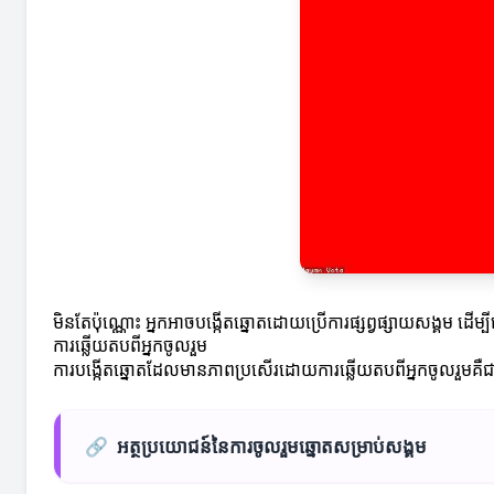
មិនតែប៉ុណ្ណោះ អ្នកអាចបង្កើតឆ្នោតដោយប្រើការផ្សព្វផ្សាយសង្គម ដើម្
ការឆ្លើយតបពីអ្នកចូលរួម
ការបង្កើតឆ្នោតដែលមានភាពប្រសើរដោយការឆ្លើយតបពីអ្នកចូលរួមគឺជាកា
🔗
អត្ថប្រយោជន៍នៃការចូលរួមឆ្នោតសម្រាប់សង្គម