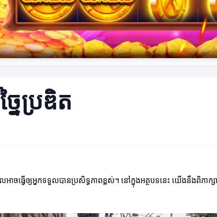
្នៃប្រឌិត
ធ្វើឲ្យអ្នកទទួលបានប្រសិទ្ធភាពខ្ពស់។ នៅក្នុងអត្ថបទនេះ យើងនឹងពិភាក្សាពីវិ