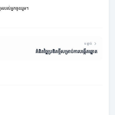
រួមរបស់អ្នកចូលរួម។
បន្ទាប់
គំនិតច្នៃប្រឌិតថ្មីសម្រាប់ការបង្កើតឆ្នោត