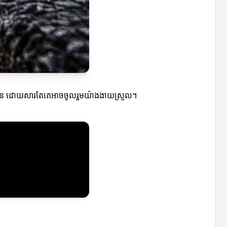
រួមច្រើន ដោយសារតែគេអាចចូលរួមយ៉ាងងាយស្រួល។