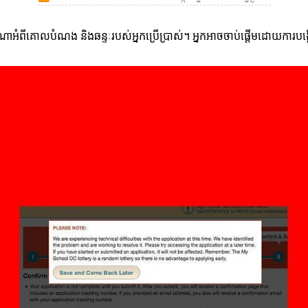
ចារណាអំពីគោលបំណង និងឆន្ទៈរបស់អ្នកប្រើប្រាស់។ អ្នកអាចចាប់ផ្តើមដោយការប