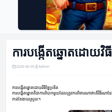
ការបង្កើតឆ្នោតដោយវិធីច
2026-06-05
Admin
ការបង្កើតឆ្នោតដោយវិធីច្នៃប្រឌិត
ការបង្កើតឆ្នោតគឺជាការពិបាកមួយដែលត្រូវការពិចារណាថាតើវិធីណាដែលអាច
កាន់តែងាយស្រួល។