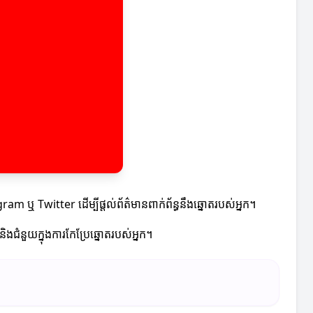
gram ឬ Twitter ដើម្បីផ្តល់ព័ត៌មានពាក់ព័ន្ធនឹងឆ្នោតរបស់អ្នក។
ជំនួយក្នុងការកែប្រែឆ្នោតរបស់អ្នក។