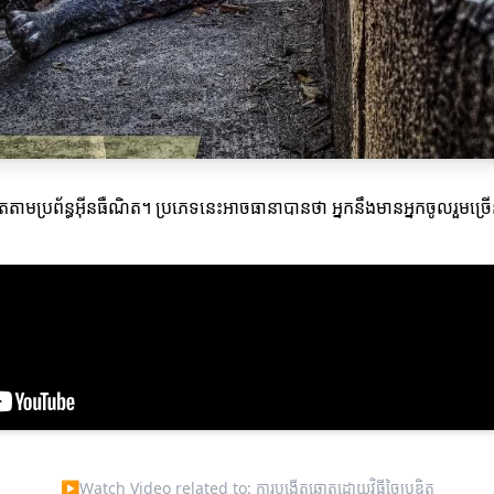
តឆ្នោតតាមប្រព័ន្ធអ៊ីនធឺណិត។ ប្រភេទនេះអាចធានាបានថា អ្នកនឹងមានអ្នកចូល
▶
Watch Video related to: ការបង្កើតឆ្នោតដោយវិធីច្នៃប្រឌិត