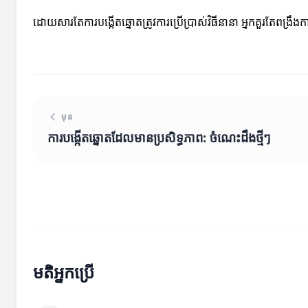
ដោយសារតែការបង្កើតឆ្នោតត្រូវការប្រើប្រាស់វិធីនានា អ្នកគួរតែពង្
មុន
ការបង្កើតឆ្នោតដែលមានប្រសិទ្ធភាព: ចំណេះដឹងថ្មីៗ
មតិអ្នកប្រើ