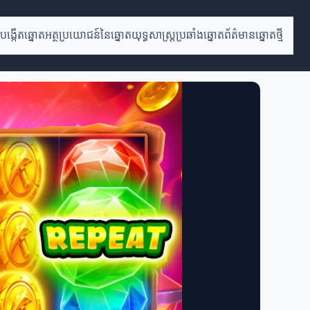
បង្កើតឆ្នោត
អត្ថប្រយោជន៍នៃឆ្នោត
យុទ្ធសាស្ត្រប្រឆាំងឆ្នោត
ព័ត៌មានឆ្នោតថ្មី