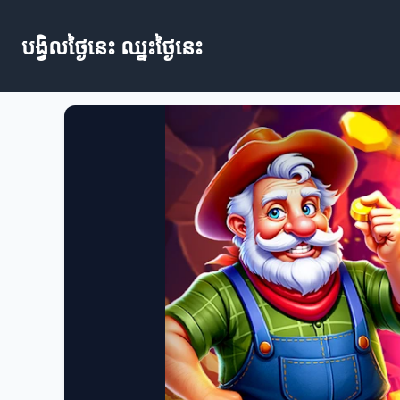
បង្វិលថ្ងៃនេះ ឈ្នះថ្ងៃនេះ