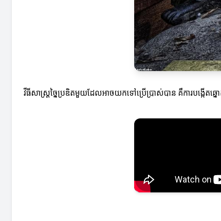
វីធីសាស្ត្រ​ច្នៃប្រឌិតមួយដែលអាចយកទៅប្រើប្រាស់បាន គឺការបង្កើ