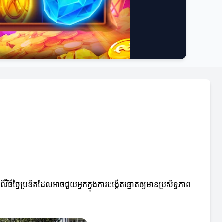
ធីច្នៃប្រឌិតដែលអាចជួយអ្នកក្នុងការបង្កើតឆ្នោតឲ្យមានប្រសិទ្ធភាព