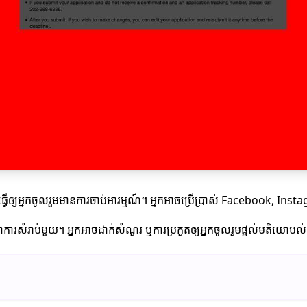
បីធ្វើឲ្យអ្នកចូលរួមមានការចាប់អារម្មណ៍។ អ្នកអាចប្រើប្រាស់ Facebook, Insta
រសំរាប់មួយ។ អ្នកអាចដាក់សំណួរ ឬការប្រកួតឲ្យអ្នកចូលរួមផ្តល់មតិយោបល់និង