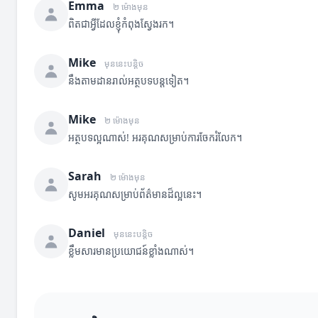
Emma
២ ម៉ោងមុន
ពិតជាអ្វីដែលខ្ញុំកំពុងស្វែងរក។
Mike
មុននេះបន្តិច
នឹងតាមដានរាល់អត្ថបទបន្តទៀត។
Mike
២ ម៉ោងមុន
អត្ថបទល្អណាស់! អរគុណសម្រាប់ការចែករំលែក។
Sarah
២ ម៉ោងមុន
សូមអរគុណសម្រាប់ព័ត៌មានដ៏ល្អនេះ។
Daniel
មុននេះបន្តិច
ខ្លឹមសារមានប្រយោជន៍ខ្លាំងណាស់។