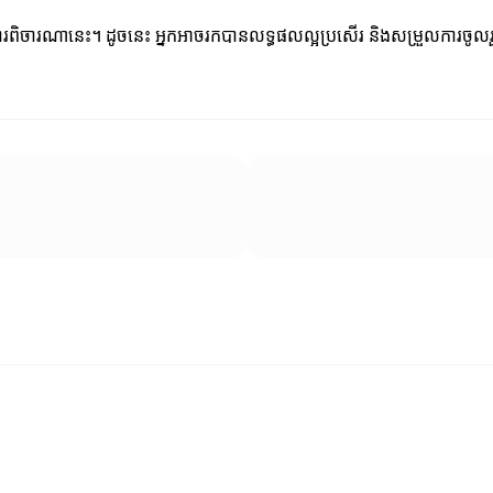
រឹងការពិចារណានេះ។ ដូចនេះ អ្នកអាចរកបានលទ្ធផលល្អប្រសើរ និងសម្រួលការចូល