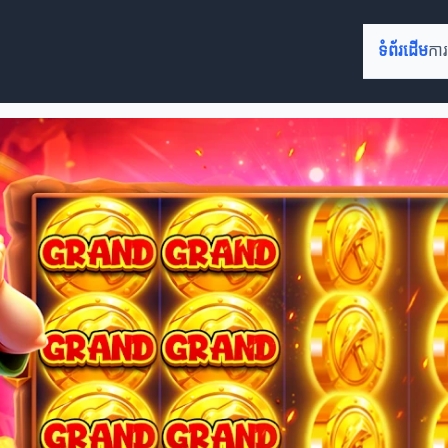
ទំព័រដើម
ការ