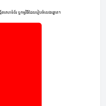
ង្កើតគេហទំព័រ ឬកម្មវិធីដែលរៀបចំលេងឆ្នោត។